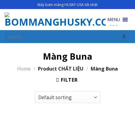
Skip
Máy bơm màng HUSKY USA tốt nhất
to
content
MENU
Search
for:
Màng Buna
Home
/
Product CHẤT LIỆU
/
Màng Buna
FILTER