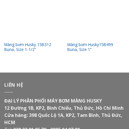
Màng bơm Husky 15B312
Màng bơm Husky15B499
Buna, Size 1-1/2’’
Buna, Size 1’’
LIÊN HỆ
ĐẠI LÝ PHÂN PHỐI MÁY BƠM MÀNG HUSKY
12 Đường 1B, KP2, Bình Chiểu, Thủ Đức, Hồ Chí Minh
Cửa hàng: 398 Quốc Lộ 1A, KP2, Tam Bình, Thủ Đức,
HCM