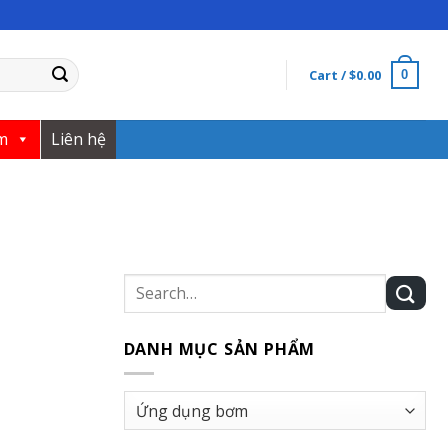
Cart /
$
0.00
0
m
Liên hệ
Search
for:
DANH MỤC SẢN PHẨM