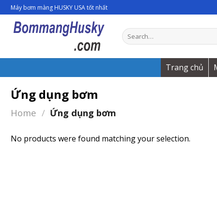
Skip
Máy bơm màng HUSKY USA tốt nhất
to
content
Search
for:
Trang chủ
Ứng dụng bơm
Home
/
Ứng dụng bơm
No products were found matching your selection.