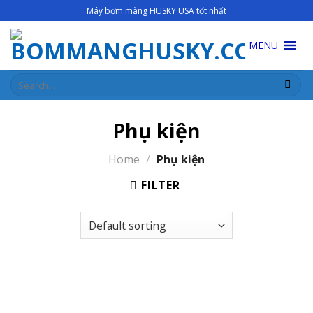
Skip
Máy bơm màng HUSKY USA tốt nhất
to
content
MENU
Search
for:
Phụ kiện
Home
/
Phụ kiện
FILTER