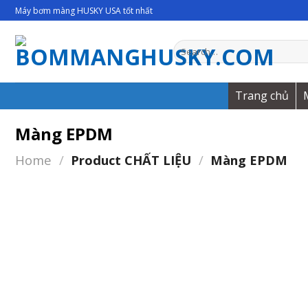
Skip
Máy bơm màng HUSKY USA tốt nhất
to
content
Search
for:
Trang chủ
Màng EPDM
Home
/
Product CHẤT LIỆU
/
Màng EPDM