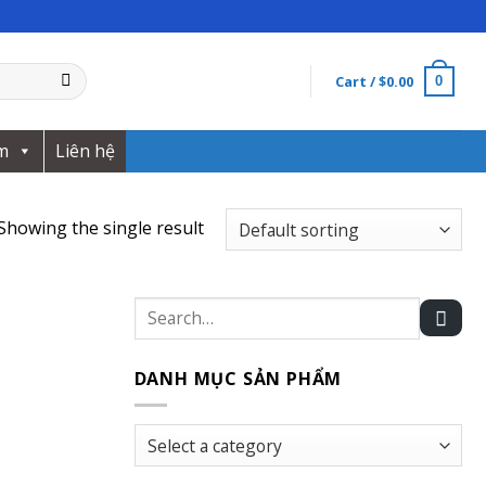
Cart /
$
0.00
0
m
Liên hệ
Showing the single result
Search
for:
DANH MỤC SẢN PHẨM