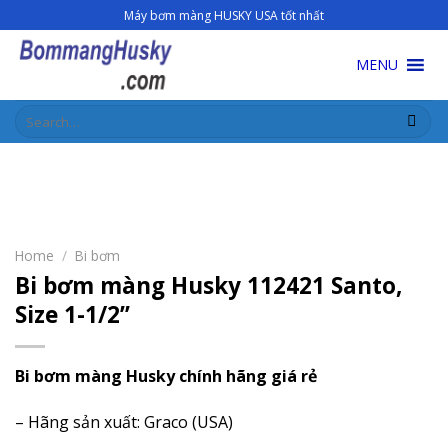
Skip
Máy bơm màng HUSKY USA tốt nhất
to
content
MENU
Search
for:
Home
/
Bi bơm
Bi bơm màng Husky 112421 Santo,
Size 1-1/2’’
Bi bơm màng Husky chính hãng giá rẻ
– Hãng sản xuất: Graco (USA)