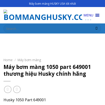
Skip
Máy bơm màng HUSKY USA tốt nhất
to
content
MENU
Search
for:
Home
/
Máy bơm màng
Máy bơm màng 1050 part 649001
thương hiệu Husky chính hãng
Husky 1050 Part 649001