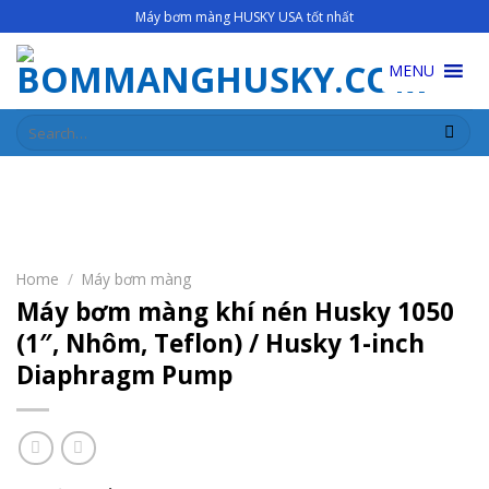
Skip
Máy bơm màng HUSKY USA tốt nhất
to
content
MENU
Search
for:
Home
/
Máy bơm màng
Máy bơm màng khí nén Husky 1050
(1″, Nhôm, Teflon) / Husky 1-inch
Diaphragm Pump