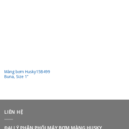
Màng bơm Husky15B499
Buna, Size 1’’
LIÊN HỆ
ĐẠI LÝ PHÂN PHỐI MÁY BƠM MÀNG HUSKY