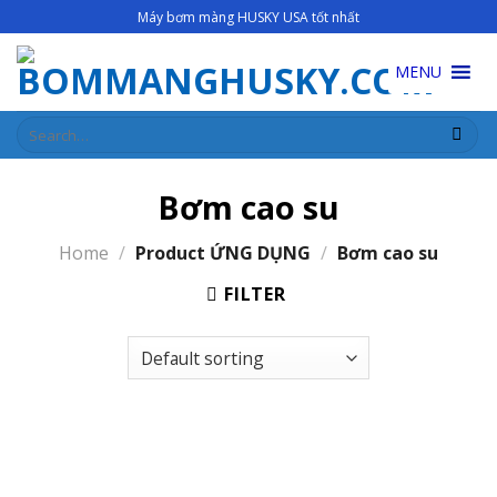
Skip
Máy bơm màng HUSKY USA tốt nhất
to
content
MENU
Search
for:
Bơm cao su
Home
/
Product ỨNG DỤNG
/
Bơm cao su
FILTER