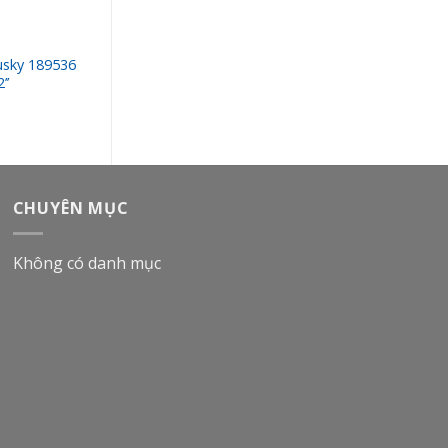
sky 189536
Màng bơm Husky15B499
’’
Buna, Size 1’’
CHUYÊN MỤC
Không có danh mục