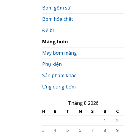
Bơm gốm sứ
Bơm hóa chất
Đế bi
Màng bơm
Máy bơm màng
Phụ kiện
Sản phẩm khác
Ứng dụng bơm
Tháng 8 2026
H
B
T
N
S
B
C
1
2
3
4
5
6
7
8
9