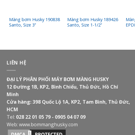
6
Màng bơm Husky 190838
Màng bơm Husky 189426
Màn
Santo, Size 3’’
Santo, Size 1-1/2’’
EPDM
LIÊN HỆ
ĐẠI LÝ PHÂN PHỐI MÁY BƠM MÀNG HUSKY
12 Đường 1B, KP2, Bình Chiểu, Thủ Đức, Hồ Chí
Minh
Cửa hàng: 398 Quốc Lộ 1A, KP2, Tam Bình, Thủ Đức,
HCM
Tel:
028 22 01 05 79 - 0905 04 07 09
Web:
www.bommanghusky.com