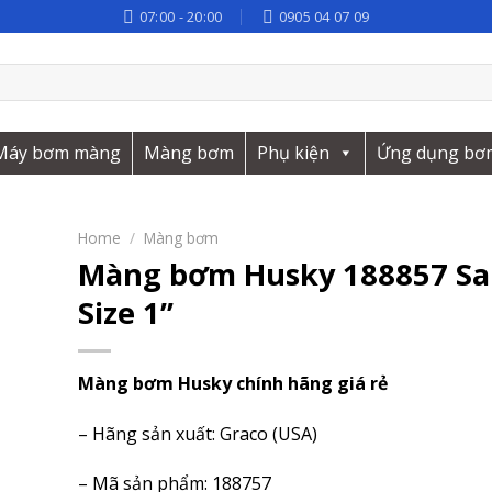
07:00 - 20:00
0905 04 07 09
Máy bơm màng
Màng bơm
Phụ kiện
Ứng dụng bơ
Home
/
Màng bơm
Màng bơm Husky 188857 Sa
Size 1’’
Màng bơm Husky chính hãng giá rẻ
– Hãng sản xuất: Graco (USA)
– Mã sản phẩm: 188757